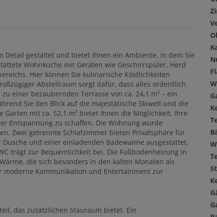
Z
V
O
K
etail gestaltet und bietet Ihnen ein Ambiente, in dem Sie
N
estattete Wohnküche mit Geräten wie Geschirrspüler, Herd
F
reichs. Hier können Sie kulinarische Köstlichkeiten
W
roßzügiger Abstellraum sorgt dafür, dass alles ordentlich
 zu einer bezaubernden Terrasse von ca. 24,1 m² – ein
G
ährend Sie den Blick auf die majestätische Skiwelt und die
Ke
Garten mit ca. 52,1 m² bietet Ihnen die Möglichkeit, Ihre
T
 der Entspannung zu schaffen. Die Wohnung wurde
B
ten. Zwei getrennte Schlafzimmer bieten Privatsphäre für
r Dusche und einer einladenden Badewanne ausgestattet,
W
WC trägt zur Bequemlichkeit bei. Die Fußbodenheizung in
T
ärme, die sich besonders in den kalten Monaten als
St
für moderne Kommunikation und Entertainment zur
Ke
G
G
eil, das zusätzlichen Stauraum bietet. Ein
B