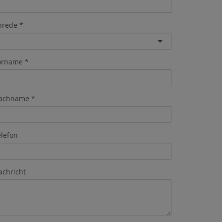
nrede
orname
achname
elefon
achricht