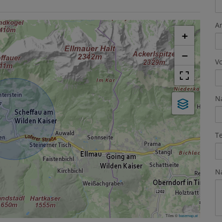
A
+
−
V
N
T
N
Tiles ©
basemap.at