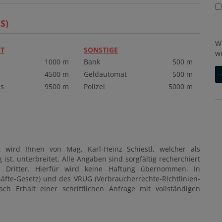
S)
W
T
SONSTIGE
w
1000 m
Bank
500 m
4500 m
Geldautomat
500 m
s
9500 m
Polizei
5000 m
 wird Ihnen von Mag. Karl-Heinz Schiestl, welcher als
ist, unterbreitet. Alle Angaben sind sorgfältig recherchiert
Dritter. Hierfür wird keine Haftung übernommen. In
fte-Gesetz) und des VRUG (Verbraucherrechte-Richtlinien-
 Erhalt einer schriftlichen Anfrage mit vollständigen