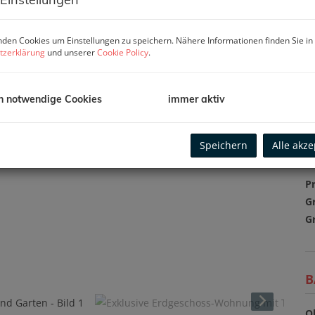
K
F
Z
den Cookies um Einstellungen zu speichern. Nähere Informationen finden Sie in
tzerklärung
und unserer
Cookie Policy
.
P
h notwendige Cookies
immer aktiv
Ka
B
Speichern
Alle akze
m
Pr
G
G
B
O