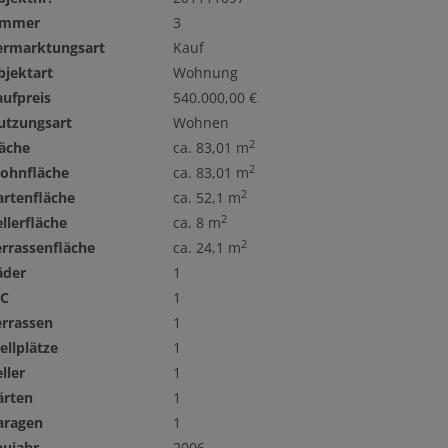
immer
3
ermarktungsart
Kauf
bjektart
Wohnung
aufpreis
540.000,00 €
utzungsart
Wohnen
2
läche
ca. 83,01 m
2
ohnfläche
ca. 83,01 m
2
artenfläche
ca. 52,1 m
2
llerfläche
ca. 8 m
2
errassenfläche
ca. 24,1 m
äder
1
C
1
errassen
1
ellplätze
1
ller
1
ärten
1
aragen
1
aujahr
2006