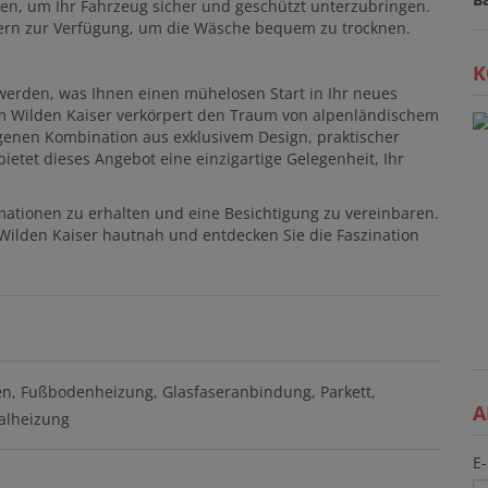
en, um Ihr Fahrzeug sicher und geschützt unterzubringen.
rn zur Verfügung, um die Wäsche bequem zu trocknen.
K
rden, was Ihnen einen mühelosen Start in Ihr neues
m Wilden Kaiser verkörpert den Traum von alpenländischem
genen Kombination aus exklusivem Design, praktischer
etet dieses Angebot eine einzigartige Gelegenheit, Ihr
mationen zu erhalten und eine Besichtigung zu vereinbaren.
Wilden Kaiser hautnah und entdecken Sie die Faszination
en
Fußbodenheizung
Glasfaseranbindung
Parkett
A
alheizung
E-