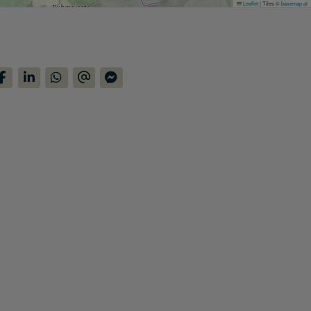
Leaflet
|
Tiles ©
basemap.at