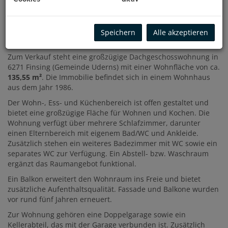
BESCHREIBUNG
Speichern
Alle akzeptieren
Zum Verkauf steht eine großzügige Dachgeschosswohnung in
6271 Finsing (Gemeinde Uderns) mit einer Wohnfläche von ca.
135,55 m²
. Die Immobilie befindet sich in einem Wohnhaus
aus dem Jahr 1986.
Der Wohn-, Ess- und Küchenbereich ist offen gestaltet und
bietet eine großzügige Fläche für Wohnen und Kochen. Die
Wohnung verfügt über mehrere Schlafzimmer, darunter
einen Elternbereich mit eigenem Bad/WC und Ankleide.
Zusätzlich stehen ein weiteres Badezimmer mit WC sowie ein
separates WC zur Verfügung. Ein Abstell- bzw. Waschraum
ergänzt das Raumangebot funktional.
Ein Balkon erweitert den Wohnraum ins Freie und bietet
zusätzliche Aufenthaltsqualität. Fassade und Balkone wurden
vor rund fünf Jahren erneuert.
Zur Wohnung gehören eine Doppelgarage sowie ein
Kellerabteil, das mit der Garage verbunden ist. Zusätzlich