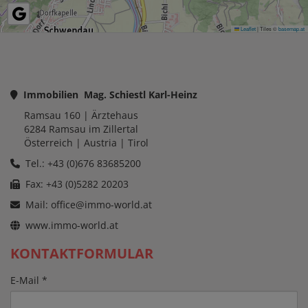
Leaflet
|
Tiles ©
basemap.at
Immobilien Mag. Schiestl Karl-Heinz
Ramsau 160
| Ärztehaus
6284
Ramsau im Zillertal
Österreich
| Austria |
Tirol
Tel.: +43 (0)676 83685200
Fax: +43 (0)5282 20203
Mail:
office@immo-world.at
www.immo-world.at
KONTAKTFORMULAR
E-Mail