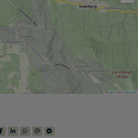
Leaflet
|
Tiles ©
basemap.at