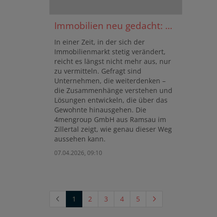
Immobilien neu gedacht: Wie die 4mengroup GmbH Zukunft gestaltet
In einer Zeit, in der sich der
Immobilienmarkt stetig verändert,
reicht es längst nicht mehr aus, nur
zu vermitteln. Gefragt sind
Unternehmen, die weiterdenken –
die Zusammenhänge verstehen und
Lösungen entwickeln, die über das
Gewohnte hinausgehen. Die
4mengroup GmbH aus Ramsau im
Zillertal zeigt, wie genau dieser Weg
aussehen kann.
07.04.2026, 09:10
(current)
1
2
3
4
5