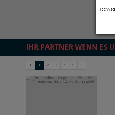
Technisc
IHR PARTNER WENN ES 
(current)
1
2
3
4
5