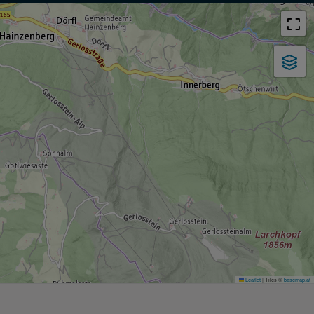
Leaflet
|
Tiles ©
basemap.at