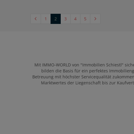
(current)
1
2
3
4
5
Mit IMMO-WORLD von "Immobilien Schiestl" siche
bilden die Basis für ein perfektes Immobilien
Betreuung mit höchster Servicequalität zukomme
Marktwertes der Liegenschaft bis zur Kaufver