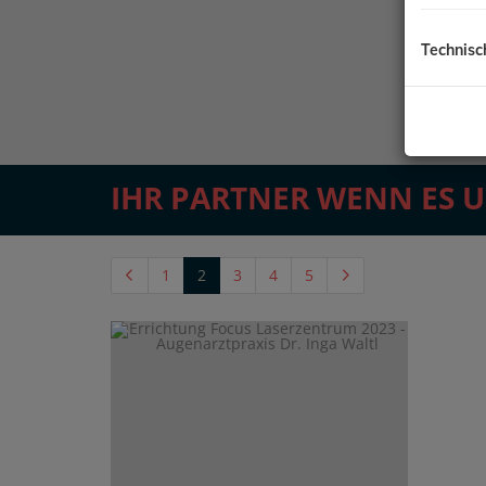
Technisc
IHR PARTNER WENN ES 
(current)
1
2
3
4
5