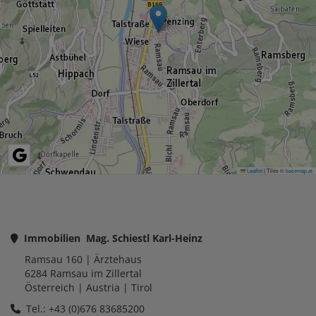
Leaflet
|
Tiles ©
basemap.at
Immobilien Mag. Schiestl Karl-Heinz
Ramsau 160
| Ärztehaus
6284
Ramsau im Zillertal
Österreich
| Austria |
Tirol
Tel.: +43 (0)676 83685200