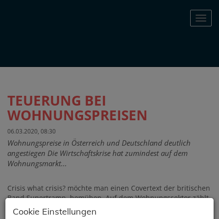
Navig
TEUERUNG BEI
WOHNUNGSPREISEN
06.03.2020, 08:30
Wohnungspreise in Österreich und Deutschland deutlich
angestiegen Die Wirtschaftskrise hat zumindest auf dem
Wohnungsmarkt...
Crisis what crisis? möchte man einen Covertext der britischen
Band Supertramp bemühen. Auf dem Wohnungssektor zählt
der Titel keineswegs. In Österreich ist nach wie vor ein
Cookie Einstellungen
deutliches West-Ost Gefälle festzustellen. So verzeichnet die