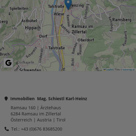
Leaflet
|
Tiles ©
basemap.at
Immobilien Mag. Schiestl Karl-Heinz
Ramsau 160
| Ärztehaus
6284
Ramsau im Zillertal
Österreich
| Austria |
Tirol
Tel.: +43 (0)676 83685200