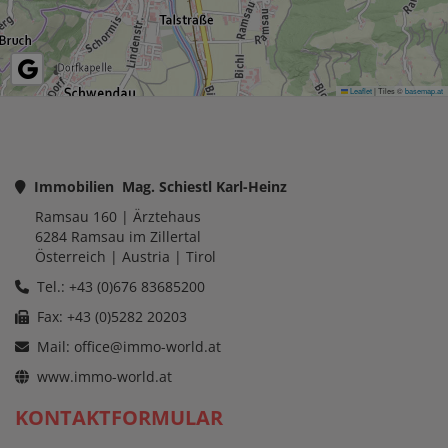
Leaflet
|
Tiles ©
basemap.at
Immobilien Mag. Schiestl Karl-Heinz
Ramsau 160
| Ärztehaus
6284
Ramsau im Zillertal
Österreich
| Austria |
Tirol
Tel.: +43 (0)676 83685200
Fax: +43 (0)5282 20203
Mail:
office@immo-world.at
www.immo-world.at
KONTAKTFORMULAR