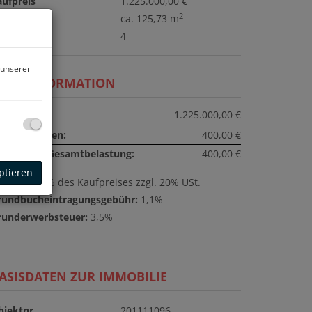
aufpreis
1.225.000,00 €
2
läche
ca. 125,73 m
immer
4
 unserer
REISINFORMATION
ufpreis:
1.225.000,00 €
etriebskosten:
400,00 €
onatliche Gesamtbelastung:
400,00 €
ptieren
ovision:
3% des Kaufpreises zzgl. 20% USt.
rundbucheintragungsgebühr:
1,1%
runderwerbsteuer:
3,5%
ASISDATEN ZUR IMMOBILIE
bjektnr.
201111096