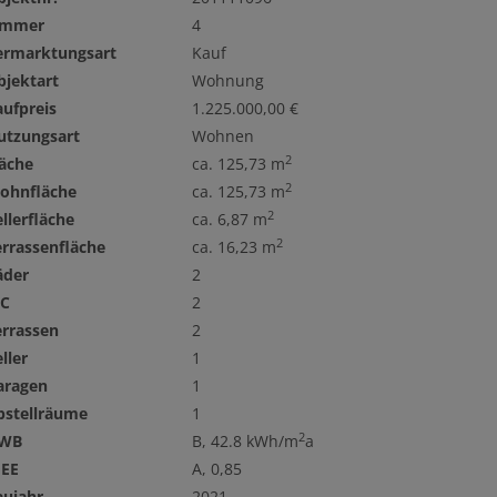
immer
4
ermarktungsart
Kauf
bjektart
Wohnung
aufpreis
1.225.000,00 €
utzungsart
Wohnen
2
läche
ca. 125,73 m
2
ohnfläche
ca. 125,73 m
2
llerfläche
ca. 6,87 m
2
errassenfläche
ca. 16,23 m
äder
2
C
2
errassen
2
ller
1
aragen
1
bstellräume
1
2
WB
B, 42.8 kWh/m
a
GEE
A, 0,85
aujahr
2021