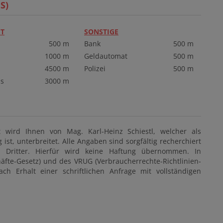
S)
T
SONSTIGE
500 m
Bank
500 m
1000 m
Geldautomat
500 m
4500 m
Polizei
500 m
s
3000 m
 wird Ihnen von Mag. Karl-Heinz Schiestl, welcher als
ist, unterbreitet. Alle Angaben sind sorgfältig recherchiert
Dritter. Hierfür wird keine Haftung übernommen. In
fte-Gesetz) und des VRUG (Verbraucherrechte-Richtlinien-
 Erhalt einer schriftlichen Anfrage mit vollständigen