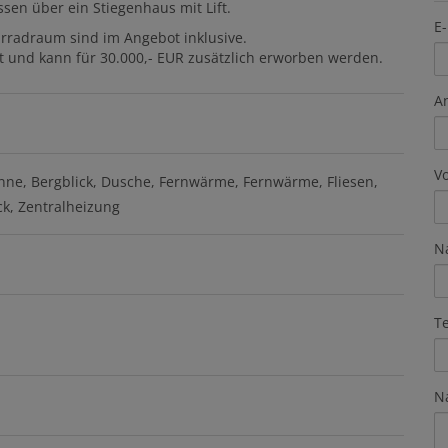
en über ein Stiegenhaus mit Lift.
E-
hrradraum sind im Angebot inklusive.
t und kann für 30.000,- EUR zusätzlich erworben werden.
A
V
nne
Bergblick
Dusche
Fernwärme
Fernwärme
Fliesen
ck
Zentralheizung
N
T
N