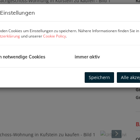
K
F
 Einstellungen
Z
den Cookies um Einstellungen zu speichern. Nähere Informationen finden Sie in
tzerklärung
und unserer
Cookie Policy
.
P
Ka
h notwendige Cookies
immer aktiv
B
m
Speichern
Alle akze
Pr
G
G
B
O