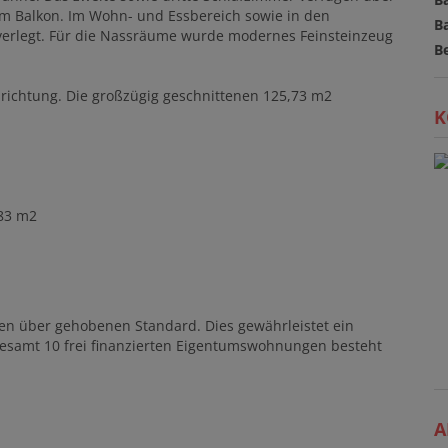
hem Balkon. Im Wohn- und Essbereich sowie in den
B
verlegt. Für die Nassräume wurde modernes Feinsteinzeug
B
srichtung. Die großzügig geschnittenen 125,73 m2
K
83 m2
gen über gehobenen Standard. Dies gewährleistet ein
samt 10 frei finanzierten Eigentumswohnungen besteht
A