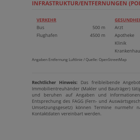
INFRASTRUKTUR/ENTFERNUNGEN (POI
VERKEHR
GESUNDHEI
Bus
500 m
Arzt
Flughafen
4500 m
Apotheke
Klinik
Krankenhau
Angaben Entfernung Luftlinie / Quelle: OpenStreetMap
Rechtlicher Hinweis:
Das freibleibende Angebot
Immobilientreuhänder (Makler und Bauträger) tätig 
und beruhen auf Angaben und Informationen 
Entsprechung des FAGG (Fern- und Auswärtsgeschä
Umsetzungsgesetz) können Termine nurmehr nach
Kontaktdaten vereinbart werden.