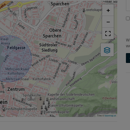
+
−
W
w
Tiles ©
basemap.at