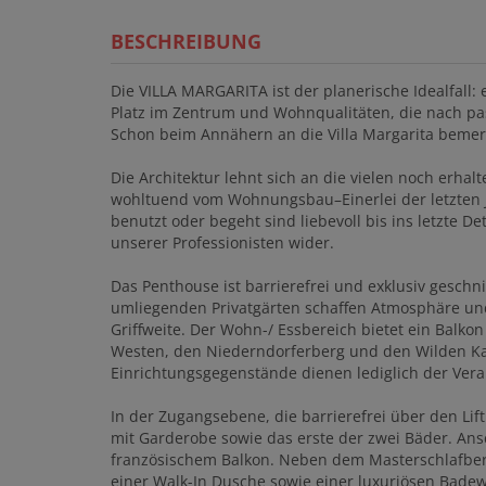
BESCHREIBUNG
Die VILLA MARGARITA ist der planerische Idealfall: 
Platz im Zentrum und Wohnqualitäten, die nach pas
Schon beim Annähern an die Villa Margarita bemerk
Die Architektur lehnt sich an die vielen noch erhal
wohltuend vom Wohnungsbau–Einerlei der letzten J
benutzt oder begeht sind liebevoll bis ins letzte De
unserer Professionisten wider.
Das Penthouse ist barrierefrei und exklusiv gesc
umliegenden Privatgärten schaffen Atmosphäre und
Griffweite. Der Wohn-/ Essbereich bietet ein Balko
Westen, den Niederndorferberg und den Wilden Ka
Einrichtungsgegenstände dienen lediglich der Ver
In der Zugangsebene, die barrierefrei über den Lift
mit Garderobe sowie das erste der zwei Bäder. Ans
französischem Balkon. Neben dem Masterschlafber
einer Walk-In Dusche sowie einer luxuriösen Badew