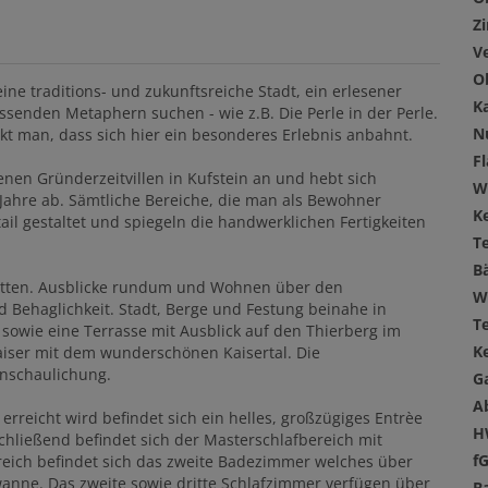
Z
V
O
eine traditions- und zukunftsreiche Stadt, ein erlesener
K
senden Metaphern suchen - wie z.B. Die Perle in der Perle.
N
t man, dass sich hier ein besonderes Erlebnis anbahnt.
F
tenen Gründerzeitvillen in Kufstein an und hebt sich
W
ahre ab. Sämtliche Bereiche, die man als Bewohner
Ke
tail gestaltet und spiegeln die handwerklichen Fertigkeiten
T
B
hnitten. Ausblicke rundum und Wohnen über den
W
 Behaglichkeit. Stadt, Berge und Festung beinahe in
T
n sowie eine Terrasse mit Ausblick auf den Thierberg im
Ke
iser mit dem wunderschönen Kaisertal. Die
anschaulichung.
G
A
 erreicht wird befindet sich ein helles, großzügiges Entrèe
H
chließend befindet sich der Masterschlafbereich mit
f
eich befindet sich das zweite Badezimmer welches über
anne. Das zweite sowie dritte Schlafzimmer verfügen über
B