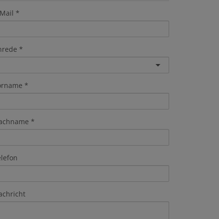
Mail
nrede
orname
achname
elefon
achricht