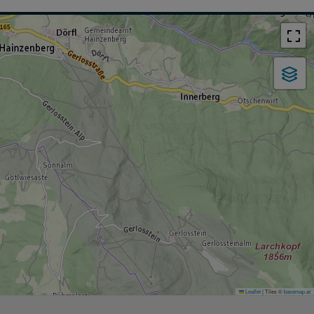
Leaflet
|
Tiles ©
basemap.at