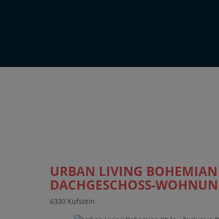
URBAN LIVING BOHEMIAN S
DACHGESCHOSS-WOHNUNG 
6330 Kufstein