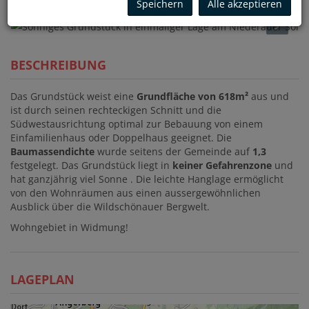
Speichern
Alle akzeptieren
BESCHREIBUNG
Das Grundstück weist eine
Grundfläche von 618m²
aus und
ist durch seinen rechteckigen Schnitt und die
Südwestausrichtung optimal zur Bebauung von einem
Einfamilienhaus oder Doppelhaus geeignet. Die
Baumassendichte
wurde seitens der Gemeinde auf
1,3
festgelegt. Das Grundstück liegt in
keiner Gefahrenzone
und
hat ganzjährig viel Sonne . Die leichte Hanglage ermöglicht
von den Wohnräumen aus einen aussergewöhnlichen
Ausblick über die Wildschönauer Bergwelt.
Wohngebiet in Widmung!
LAGEPLAN