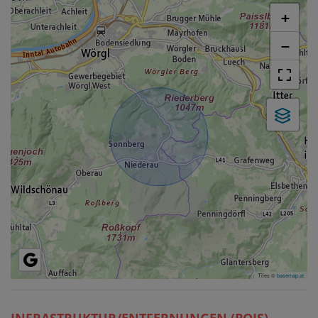
+
−
Tiles ©
basemap.at
INFRASTRUKTUR/ENTFERNUNGEN (POIS)