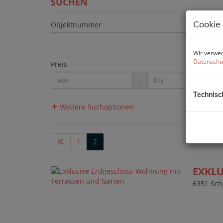
SUCHEN
Cookie
Objektnummer
Wir verwen
Datenschu
Preis
-
Technisc
Weitere Suchoptionen
1
2
EXKL
6351 Sch