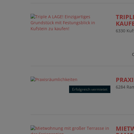
TRIPL
KAUF
6330 Kuf
PRAX
6284 Ram
Erfolgreich vermietet
MIETW