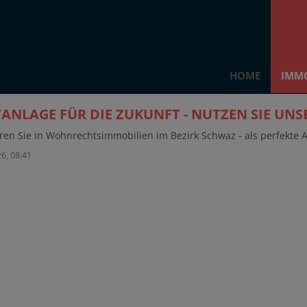
HOME
IMM
ANLAGE FÜR DIE ZUKUNFT - NUTZEN SIE UN
eren Sie in Wohnrechtsimmobilien im Bezirk Schwaz - als perfekte A
6, 08:41