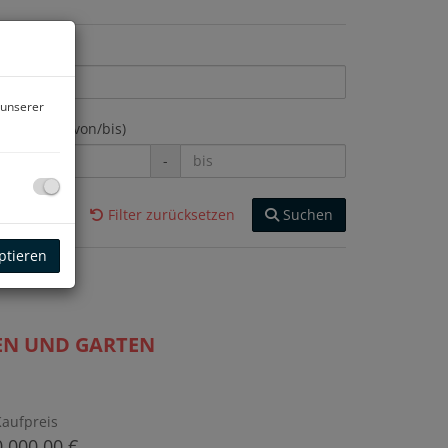
jektart
 unserer
hnfläche (von/bis)
-
Filter zurücksetzen
Suchen
ptieren
EN UND GARTEN
Kaufpreis
.000,00 €