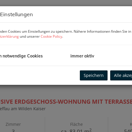
 Einstellungen
Vermarktungsart
Ob
Alle
Miete
Kauf
den Cookies um Einstellungen zu speichern. Nähere Informationen finden Sie in
tzerklärung
und unserer
Cookie Policy
.
Zimmer
Wo
-
h notwendige Cookies
immer aktiv
Speichern
Alle akze
USIVE ERDGESCHOSS-WOHNUNG MIT TERRASS
effau am Wilden Kaiser
Zimmer
Fläche
2
3
ca. 83,01 m
540