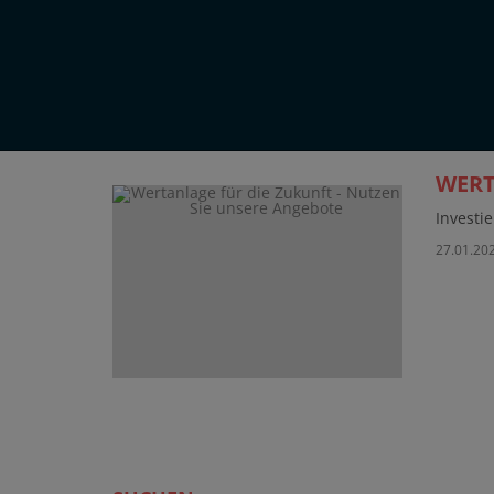
WERT
Investi
27.01.202