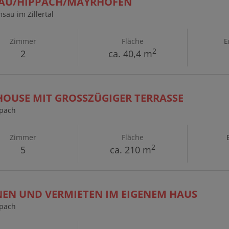
U/HIPPACH/MAYRHOFEN
sau im Zillertal
Zimmer
Fläche
E
2
2
ca. 40,4 m
OUSE MIT GROSSZÜGIGER TERRASSE
ppach
Zimmer
Fläche
2
5
ca. 210 m
EN UND VERMIETEN IM EIGENEM HAUS
ppach